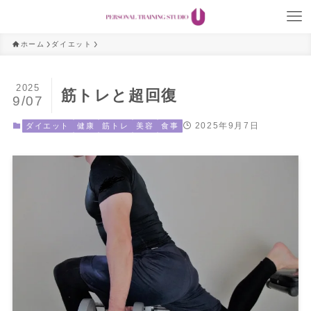
ホーム
ダイエット
2025
筋トレと超回復
9/07
2025年9月7日
ダイエット
健康
筋トレ
美容
食事