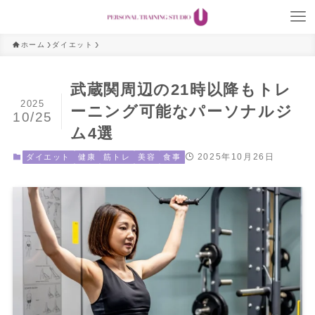
ホーム
ダイエット
武蔵関周辺の21時以降もトレ
2025
ーニング可能なパーソナルジ
10/25
ム4選
2025年10月26日
ダイエット
健康
筋トレ
美容
食事