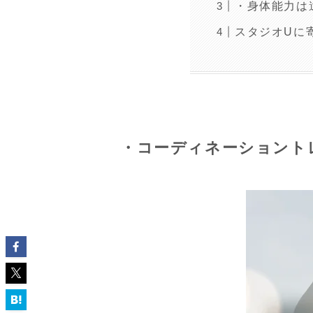
・身体能力は
スタジオUに
・コーディネーショント