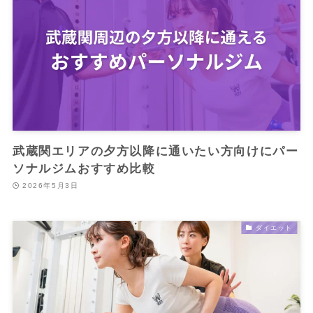
武蔵関エリアの夕方以降に通いたい方向けにパー
ソナルジムおすすめ比較
2026年5月3日
ダイエット