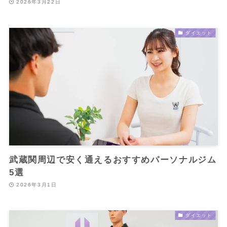
2026年3月22日
ダイエット
武蔵関周辺で安く通えるおすすめパーソナルジム
5選
2026年3月1日
ダイエット