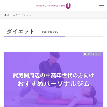
ホーム
ダイエット
ダイエット
– category –
ダイエット